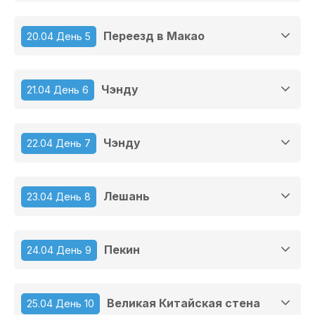
Переезд в Макао
20.04 День 5
Чэнду
21.04 День 6
Чэнду
22.04 День 7
Лешань
23.04 День 8
Пекин
24.04 День 9
Великая Китайская стена
25.04 День 10